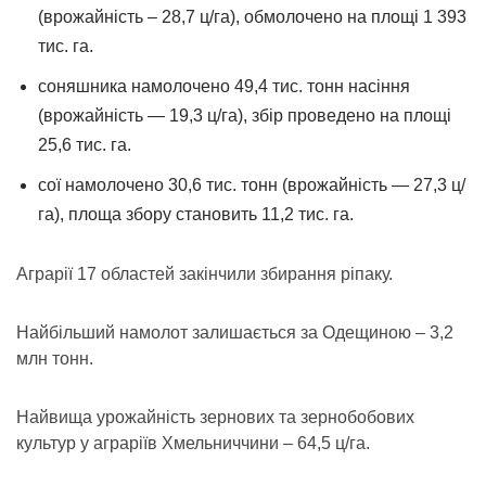
(врожайність – 28,7 ц/га), обмолочено на площі 1 393
тис. га.
соняшника намолочено 49,4 тис. тонн насіння
(врожайність — 19,3 ц/га), збір проведено на площі
25,6 тис. га.
сої намолочено 30,6 тис. тонн (врожайність — 27,3 ц/
га), площа збору становить 11,2 тис. га.
Аграрії 17 областей закінчили збирання ріпаку.
Найбільший намолот залишається за Одещиною – 3,2
млн тонн.
Найвища урожайність зернових та зернобобових
культур у аграріїв Хмельниччини – 64,5 ц/га.