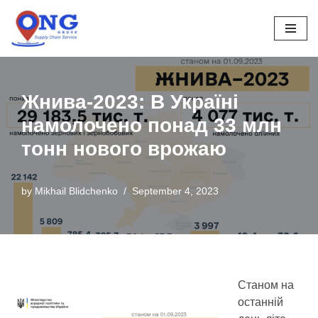
Skip
to
content
Жнива-2023: В Україні
намолочено понад 33 млн
тонн нового врожаю
by
Mikhail Blidchenko
September 4, 2023
Станом на
останній