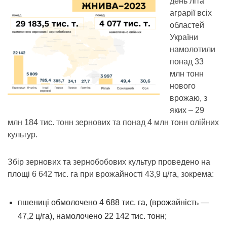
день літа
аграрії всіх
областей
України
намолотили
понад 33
млн тонн
нового
врожаю, з
яких – 29
млн 184 тис. тонн зернових та понад 4 млн тонн олійних
культур.
Збір зернових та зернобобових культур проведено на
площі 6 642 тис. га при врожайності 43,9 ц/га, зокрема:
пшениці обмолочено 4 688 тис. га, (врожайність —
47,2 ц/га), намолочено 22 142 тис. тонн;