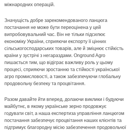
міжнародних операцій.
Значущість добре зарекомендованого ланцюга
постачання не може бути переоцінена у цей
випробовувальний час. Він не тільки підсилює
економіку України, сприяючи експорту її цінних
сільськогосподарських товарів, але й зміцнює стійкість
країни у зустрічі з негараздами. Onground Agro
пишається тим, що відіграє важливу роль у цьому
процесі, сприяючи зростанню та стійкості української
агро промисловості, а також забезпечуючи глобальну
продовольчу безпеку та процвітання.
Разом давайте йти вперед, долаючи виклики і будуючи
майбутнє, в якому українське зерно продовжує
годувати світ, а наша експертиза управління ланцюгом
постачання забезпечує процвітання наших клієнтів та
підтримує благородну місію забезпечення продовольчої