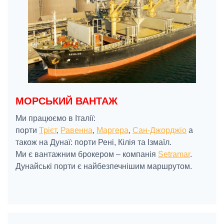
МОРСЬКИЙ ВАНТАЖ
Ми працюємо в Італії:
порти
Трієт
,
Равенна
,
Маргера
,
Сан-Джорджіо
а
також на Дунаї: порти Рені, Кілія та Ізмаїл.
Ми є вантажним брокером – компанія
Setramar
.
Дунайські порти є найбезпечнішим маршрутом.