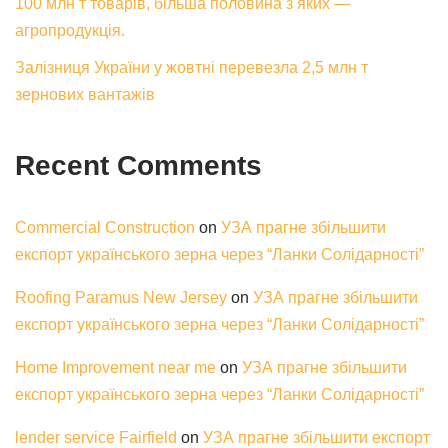
100 млн т товарів, більша половина з яких —
агропродукція.
Залізниця України у жовтні перевезла 2,5 млн т
зернових вантажів
Recent Comments
Commercial Construction
on
УЗА прагне збільшити
експорт українського зерна через “Ланки Солідарності”
Roofing Paramus New Jersey
on
УЗА прагне збільшити
експорт українського зерна через “Ланки Солідарності”
Home Improvement near me
on
УЗА прагне збільшити
експорт українського зерна через “Ланки Солідарності”
lender service Fairfield
on
УЗА прагне збільшити експорт