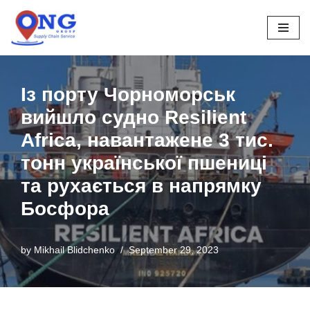
Skip
to
content
Із порту Чорноморськ
вийшло судно Resilient
Africa, навантажене 3 тис.
тонн української пшениці
та рухається в напрямку
Босфора
by
Mikhail Blidchenko
September 29, 2023