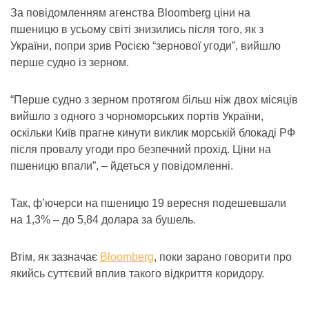
За повідомленням агенства Bloomberg ціни на
пшеницю в усьому світі знизились після того, як з
України, попри зрив Росією “зернової угоди”, вийшло
перше судно із зерном.
“Перше судно з зерном протягом більш ніж двох місяців
вийшло з одного з чорноморських портів України,
оскільки Київ прагне кинути виклик морській блокаді РФ
після провалу угоди про безпечний прохід. Ціни на
пшеницю впали”, – йдеться у повідомленні.
Так, ф’ючерси на пшеницю 19 вересня подешевшали
на 1,3% – до 5,84 долара за бушель.
Втім, як зазначає
Bloomberg
, поки зарано говорити про
якийсь суттєвий вплив такого відкриття коридору.