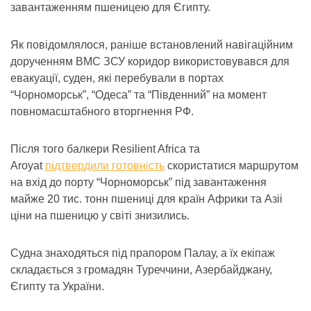
завантаженням пшеницею для Єгипту.
Як повідомлялося, раніше встановлений навігаційним
дорученням ВМС ЗСУ коридор використовувався для
евакуації, суден, які перебували в портах
“Чорноморськ”, “Одеса” та “Південний” на момент
повномасштабного вторгнення РФ.
Після того балкери Resilient Africa та
Aroyat
підтвердили готовність
скористатися маршрутом
на вхід до порту “Чорноморськ” під завантаження
майже 20 тис. тонн пшениці для країн Африки та Азіі
ціни на пшеницю у світі знизились.
Судна знаходяться під прапором Палау, а їх екіпаж
складається з громадян Туреччини, Азербайджану,
Єгипту та України.